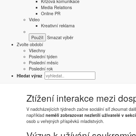
Krizová komunikace
Media Relations
Online PR
Video
Kreativní reklama
Smazat výběr
Bezpečnostní upozornění u
Zvolte období
Všechny
Instagram také hodlá nezletilým zasílat bezpečnostní up
Poslední týden
který například
Poslední měsíc
posílá velké množství žádostí o sledo
měla být v některých zemích dostupná již během měsíce 
Poslední rok
sdílení fotografií, videí a osobních informací s osobami, 
Hledat výraz
Ztížení interakce mezi dos
V nadcházejících týdnech začne sociální síť zkoumat dal
například
neměli zobrazovat nezletilí uživatelé v sek
osob u veřejných příspěvků mladistvých.
Výzva k užívání soukromýc