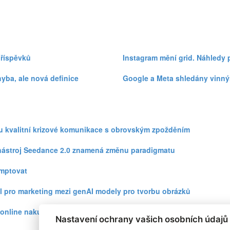
příspěvků
Instagram mění grid. Náhledy 
hyba, ale nová definice
Google a Meta shledány vinnými
zku kvalitní krizové komunikace s obrovským zpožděním
eo nástroj Seedance 2.0 znamená změnu paradigmatu
omptovat
l pro marketing mezi genAI modely pro tvorbu obrázků
ři online nakupování prudce roste
Nastavení ochrany vašich osobních údajů