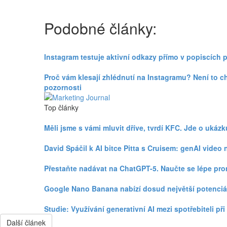
Podobné články:
Instagram testuje aktivní odkazy přímo v popiscích 
Proč vám klesají zhlédnutí na Instagramu? Není to c
pozornosti
Top články
Měli jsme s vámi mluvit dříve, tvrdí KFC. Jde o uká
David Spáčil k AI bitce Pitta s Cruisem: genAI vid
Přestaňte nadávat na ChatGPT-5. Naučte se lépe pr
Google Nano Banana nabízí dosud největší potenciá
Studie: Využívání generativní AI mezi spotřebiteli p
Další článek