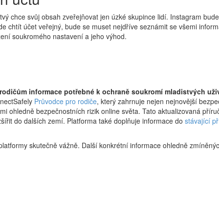
tvý chce svůj obsah zveřejňovat jen úzké skupince lidí. Instagram bu
 chtít účet veřejný, bude se muset nejdříve seznámit se všemi info
ážení soukromého nastavení a jeho výhod.
odičům informace potřebné k ochraně soukromí mladistvých uživa
nnectSafely
Průvodce pro rodiče
, který zahrnuje nejen nejnovější bezp
i ohledně bezpečnostních rizik online světa. Tato aktualizovaná příručka
šířit do dalších zemí. Platforma také doplňuje informace do
stávající p
ů platformy skutečně vážně. Další konkrétní informace ohledně zmíněný