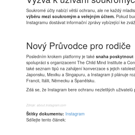
Soukromé účty nabízí větší ochranu, ale ne každý mladis
výběru mezi soukromým a veřejným účtem.
Pokud bude
Instagramu dostávat informační zprávy vybízející ke zv
Nový Průvodce pro rodiče
Posledním krokem platformy je také
snaha poskytnout r
spolupráci s organizacemi The Child Mind Institute a Co
také seznam tipů na zahájení konverzace s jejich ratolestm
Japonsku, Mexiku a Singapuru, a Instagram ji plánuje roz
Francii, Itálii, Německu a Španělsku.
Zdá se, že Instagram bere ochranu nezletilých uživatel
Zdroje:
about.instagram.com
Štítky dokumentu:
Instagram
Sdílejte tento článek: