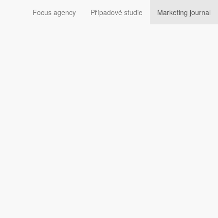
Focus agency
Případové studie
Marketing journal
ivateli
padě, že se dostanou do kontaktu s podezřele se chovající
kromého účtu.
e na zprávy mezi mladistvými a dospělými. Hodlá ale
zvážení soukromých účtů. Zaměří se i na nové průvodce pro
ci zalhat. Proto platforma vyvíjí
novou technologii
věk detekovat, ale Instagram nesdělil žádné bližší
kud nezletilá osoba daného člověka na Instagramu
to funkce je závislá na dříve zmíněném určení věku