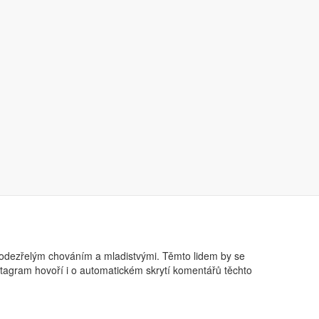
 chování.
Pokud mladistvý obdrží zprávu od člověka,
ci zablokovat, omezit nebo nahlásit
. Tato funkce by
entivní zprávy
vyzývající k tomu, aby byli opatrní při
podezřelým chováním a mladistvými. Těmto lidem by se
nstagram hovoří i o automatickém skrytí komentářů těchto