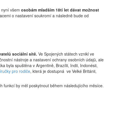
de nyní všem
osobám mladším 18ti let dávat možnost
rmacemi o nastavení soukromí a následně bude od
telů sociální sítě.
Ve Spojených státech vznikl ve
ečnostní nástroje a nastavení ochrany osobních údajů, ale
 byla spuštěna v Argentině, Brazílii, Indii, Indonésii,
říručky pro rodiče
, která je dostupná ve Velké Británii,
ch funkcí by měl poskytnout během následujícího měsíce.