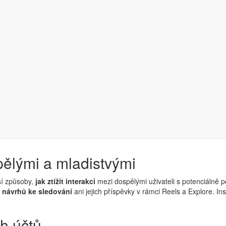
 zpráv od podezřelých uživatelů
ozornění při komunikaci s dospělými,
u kterých zaznamená podezřelé
vání nebo zpráv
osobám mladším 18ti let, bude mít možnost
konverza
března. Kromě toho bude platforma zasílat mladším uživatelům i
prev
které neznají.
pělými a mladistvými
ší způsoby,
jak ztížit interakci
mezi dospělými uživateli s potenciálně 
ci návrhů ke sledování
ani jejich příspěvky v rámci Reels a Explore. I
h účtů