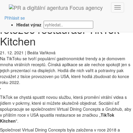
‹ Zpět
TikTok otevře vlastní
Přihlásit se
řetězec restaurací TikTok
Hledat výraz
Kitchen
21. 12. 2021
|
Beáta Vaňková
Na TikToku se tvoří populární gastronomické trendy a je domovem
mnoha virálních receptů. Čínská aplikace se ale nechce spokojit jen s
jejich prezentací na displejích. Hodlá dle nich vařit a potraviny pak
rozvážet z tisíce provozoven po USA, které hodlá zbudovat do konce
roku 2022.
TikTok se chystá spustit novou službu, která promění virální videa s
jídlem v pokrmy, které si můžete skutečně objednat. Sociální síť
spolupracuje se společnostmi Virtual Dining Concepts a Grubhub, aby
v příštím roce v USA spustila restaurace se značkou „
TikTok
Kitchen
".
Společnost Virtual Dining Concepts byla založena v roce 2018 a