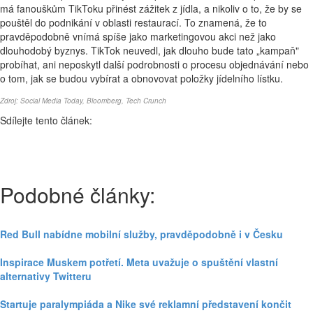
má fanouškům TikToku přinést zážitek z jídla, a nikoliv o to, že by se
pouštěl do podnikání v oblasti restaurací. To znamená, že to
pravděpodobně vnímá spíše jako marketingovou akci než jako
dlouhodobý byznys. TikTok neuvedl, jak dlouho bude tato „kampaň"
probíhat, ani neposkytl další podrobnosti o procesu objednávání nebo
o tom, jak se budou vybírat a obnovovat položky jídelního lístku.
Zdroj:
Social Media Today
,
Bloomberg
,
Tech Crunch
Sdílejte tento článek:
Podobné články:
Red Bull nabídne mobilní služby, pravděpodobně i v Česku
Inspirace Muskem potřetí. Meta uvažuje o spuštění vlastní
alternativy Twitteru
Startuje paralympiáda a Nike své reklamní představení končit