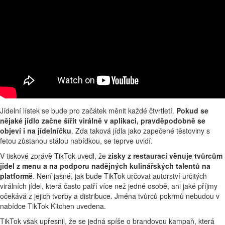
Jídelní lístek se bude pro začátek měnit každé čtvrtletí.
Pokud se
nějaké jídlo začne šířit virálně v aplikaci, pravděpodobně se
objeví i na jídelníčku
. Zda taková jídla jako zapečené těstoviny s
fetou zůstanou stálou nabídkou, se teprve uvidí.
V tiskové zprávě TikTok uvedl, že
zisky z restaurací věnuje tvůrcům
jídel z menu a na podporu nadějných kulinářských talentů na
platformě
. Není jasné, jak bude TikTok určovat autorství určitých
virálních jídel, která často patří více než jedné osobě, ani jaké příjmy
očekává z jejich tvorby a distribuce. Jména tvůrců pokrmů nebudou v
nabídce TikTok Kitchen uvedena.
TikTok však upřesnil, že se jedná spíše o brandovou kampaň, která