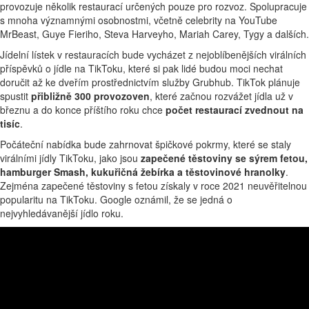
provozuje několik restaurací určených pouze pro rozvoz. Spolupracuje
s mnoha významnými osobnostmi, včetně celebrity na YouTube
MrBeast, Guye Fieriho, Steva Harveyho, Mariah Carey, Tygy a dalších.
Jídelní lístek v restauracích bude vycházet z nejoblíbenějších virálních
příspěvků o jídle na TikToku, které si pak lidé budou moci nechat
doručit až ke dveřím prostřednictvím služby Grubhub. TikTok plánuje
spustit
přibližně 300 provozoven
, které začnou rozvážet jídla už v
březnu a do konce příštího roku chce
počet restaurací zvednout na
tisíc
.
Počáteční nabídka bude zahrnovat špičkové pokrmy, které se staly
virálními jídly TikToku, jako jsou
zapečené těstoviny se sýrem fetou,
hamburger Smash, kukuřičná žebírka a těstovinové hranolky
.
Zejména zapečené těstoviny s fetou získaly v roce 2021 neuvěřitelnou
popularitu na TikToku. Google oznámil, že se jedná o
nejvyhledávanější jídlo roku.