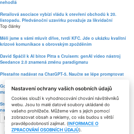
nehodlá
Retailová asociace vybízí vládu k otevření obchodů k 20.
listopadu. Předvánoční uzavírku považuje za likvidační
Top články
Měli jsme s vámi mluvit dříve, tvrdí KFC. Jde o ukázku kvalitní
krizové komunikace s obrovským zpožděním
David Spáčil k AI bitce Pitta s Cruisem: genAI video nástroj
Seedance 2.0 znamená změnu paradigmatu
Přestaňte nadávat na ChatGPT-5. Naučte se lépe promptovat
Google Nano Banana nabízí dosud největší potenciál pro
Nastavení ochrany vašich osobních údajů
marketing mezi genAI modely pro tvorbu obrázků
Cookies slouží k vyhodnocování chování návštěvníků
Studie: Využívání generativní AI mezi spotřebiteli při online
webu. Jsou to malé datové soubory ukládané do
nakupování prudce roste
vašeho prohlížeče. Můžeme vám s jejich pomocí
zobrazovat obsah a reklamy, co vás budou s větší
Další článek
pravděpodobností zajímat. (
INFORMACE O
Copyright © 2004-2020 Focus Agency, s.r.o. Plné znění licenčních
ZPRACOVÁNÍ OSOBNÍCH ÚDAJŮ
).
podmínek. ISSN 1803-957X