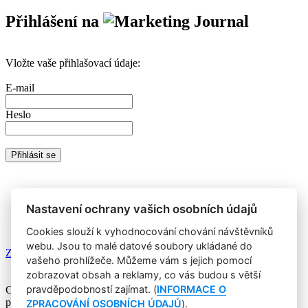
Přihlášení na
Vložte vaše přihlašovací údaje:
E-mail
Heslo
Nemáte prémiový účet?
Registrujte se
a získáte zdarma přístup k
veškerému obsahu Marketing Journalu.
Nastavení ochrany vašich osobních údajů
Cookies slouží k vyhodnocování chování návštěvníků
webu. Jsou to malé datové soubory ukládané do
Zapomněli jste heslo?
vašeho prohlížeče. Můžeme vám s jejich pomocí
zobrazovat obsah a reklamy, co vás budou s větší
pravděpodobností zajímat. (
INFORMACE O
Copyright © 2004-2020 Focus Agency, s.r.o. Plné znění licenčních
podmínek. ISSN 1803-957X
ZPRACOVÁNÍ OSOBNÍCH ÚDAJŮ
).