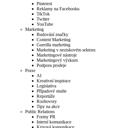
Pinterest
Reklamy na Facebooku
TikTok
Twitter
YouTube
Marketing
Budování značky
Content Marketing
Guerilla marketing
Marketing v neziskovém sektoru
Marketingové nástroje
Marketingový výzkum
Podpora prodeje
Praxe
AI
Kreativní inspirace
Legislativa
Případové studie
Reportáže
Rozhovory
Tipy na akce
Public Relations
Formy PR
Interní komunikace
Krizová komunikace