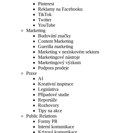
Pinterest
Reklamy na Facebooku
TikTok
Twitter
YouTube
Marketing
Budování značky
Content Marketing
Guerilla marketing
Marketing v neziskovém sektoru
Marketingové nástroje
Marketingový výzkum
Podpora prodeje
Praxe
AI
Kreativní inspirace
Legislativa
Případové studie
Reportáže
Rozhovory
Tipy na akce
Public Relations
Formy PR
Interní komunikace
Krizová komunikace