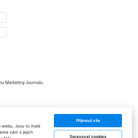
hu Marketing Journalu.
Přijmout vše
ů webu. Jsou to malé
Sledujte nás:
eme vám s jejich
Spravovat cookies