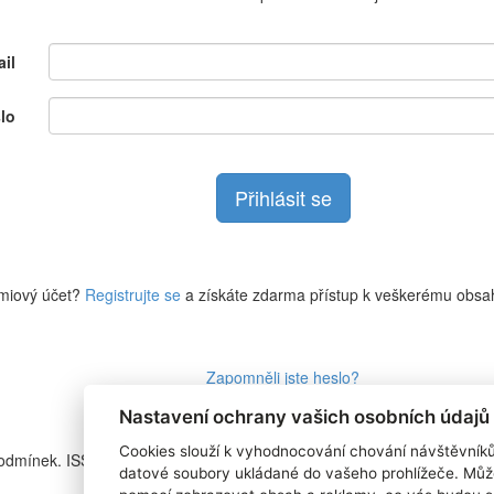
il
lo
miový účet?
Registrujte se
a získáte zdarma přístup k veškerému obsa
Zapomněli jste heslo?
Nastavení ochrany vašich osobních údajů
Cookies slouží k vyhodnocování chování návštěvník
podmínek. ISSN
RSS 1
datové soubory ukládané do vašeho prohlížeče. Můž
Štítky