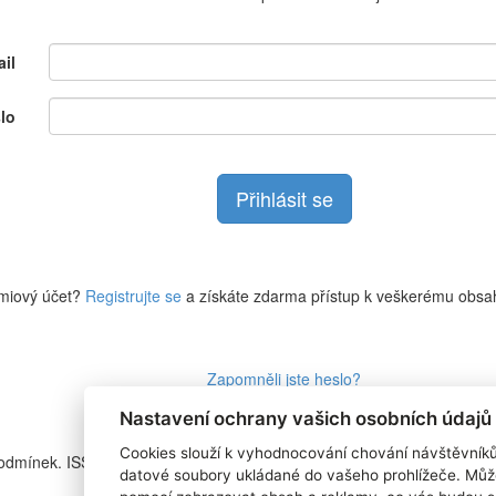
il
lo
miový účet?
Registrujte se
a získáte zdarma přístup k veškerému obsa
Zapomněli jste heslo?
Nastavení ochrany vašich osobních údajů
Cookies slouží k vyhodnocování chování návštěvník
podmínek. ISSN
RSS 1
datové soubory ukládané do vašeho prohlížeče. Můž
Štítky