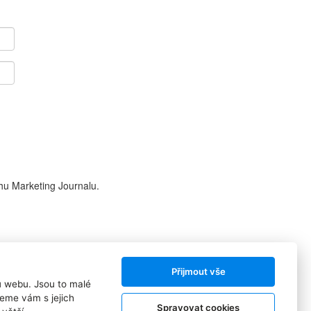
hu Marketing Journalu.
Přijmout vše
ů webu. Jsou to malé
Sledujte nás:
eme vám s jejich
Spravovat cookies