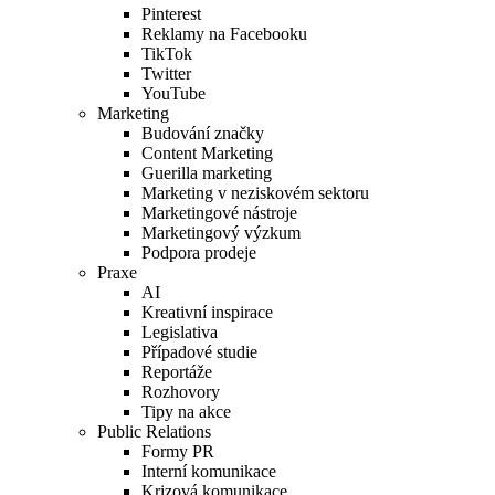
Pinterest
Reklamy na Facebooku
TikTok
Twitter
YouTube
Marketing
Budování značky
Content Marketing
Guerilla marketing
Marketing v neziskovém sektoru
Marketingové nástroje
Marketingový výzkum
Podpora prodeje
Praxe
AI
Kreativní inspirace
Legislativa
Případové studie
Reportáže
Rozhovory
Tipy na akce
Public Relations
Formy PR
Interní komunikace
Krizová komunikace