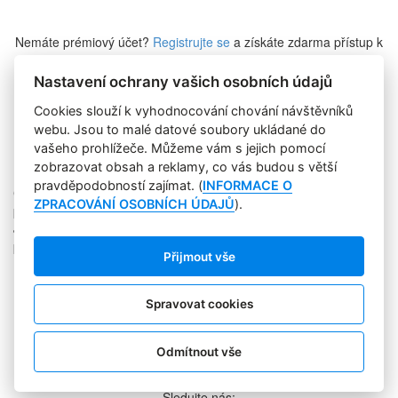
Nemáte prémiový účet?
Registrujte se
a získáte zdarma přístup k
veškerému obsahu Marketing Journalu.
Nastavení ochrany vašich osobních údajů
Cookies slouží k vyhodnocování chování návštěvníků
Zapomněli jste heslo?
webu. Jsou to malé datové soubory ukládané do
vašeho prohlížeče. Můžeme vám s jejich pomocí
zobrazovat obsah a reklamy, co vás budou s větší
pravděpodobností zajímat. (
INFORMACE O
Copyright © 2004-2020 Focus Agency, s.r.o. Plné znění licenčních
ZPRACOVÁNÍ OSOBNÍCH ÚDAJŮ
).
podmínek. ISSN 1803-957X
Jakékoliv publikování, přebírání nebo šíření obsahu je bez
písemného souhlasu Focus Agency, s.r.o. zakázáno.
Přijmout vše
RSS 1
Štítky
Zpracování osobních údajů
Spravovat cookies
Pro inzerenty
Kontakt
PR AGENTURA
Odmítnout vše
COOKIES
Sledujte nás: