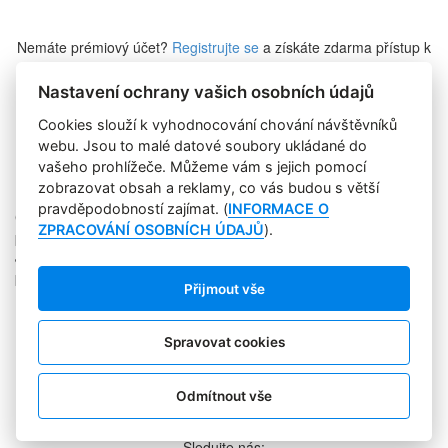
Nemáte prémiový účet?
Registrujte se
a získáte zdarma přístup k
veškerému obsahu Marketing Journalu.
Nastavení ochrany vašich osobních údajů
Cookies slouží k vyhodnocování chování návštěvníků
Zapomněli jste heslo?
webu. Jsou to malé datové soubory ukládané do
vašeho prohlížeče. Můžeme vám s jejich pomocí
zobrazovat obsah a reklamy, co vás budou s větší
pravděpodobností zajímat. (
INFORMACE O
Copyright © 2004-2020 Focus Agency, s.r.o. Plné znění licenčních
ZPRACOVÁNÍ OSOBNÍCH ÚDAJŮ
).
podmínek. ISSN 1803-957X
Jakékoliv publikování, přebírání nebo šíření obsahu je bez
písemného souhlasu Focus Agency, s.r.o. zakázáno.
Přijmout vše
RSS 1
Štítky
Zpracování osobních údajů
Spravovat cookies
Pro inzerenty
Kontakt
PR AGENTURA
Odmítnout vše
COOKIES
Sledujte nás: