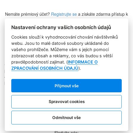
Nemáte prémiový účet?
Registrujte se
a získáte zdarma přístup k
veškerému obsahu Marketing Journalu.
Nastavení ochrany vašich osobních údajů
Cookies slouží k vyhodnocování chování návštěvníků
Zapomněli jste heslo?
webu. Jsou to malé datové soubory ukládané do
vašeho prohlížeče. Můžeme vám s jejich pomocí
zobrazovat obsah a reklamy, co vás budou s větší
pravděpodobností zajímat. (
INFORMACE O
Copyright © 2004-2020 Focus Agency, s.r.o. Plné znění licenčních
ZPRACOVÁNÍ OSOBNÍCH ÚDAJŮ
).
podmínek. ISSN 1803-957X
Jakékoliv publikování, přebírání nebo šíření obsahu je bez
písemného souhlasu Focus Agency, s.r.o. zakázáno.
Přijmout vše
RSS 1
Štítky
Zpracování osobních údajů
Spravovat cookies
Pro inzerenty
Kontakt
PR AGENTURA
Odmítnout vše
COOKIES
Sledujte nás: