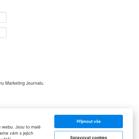
hu Marketing Journalu.
Přijmout vše
ů webu. Jsou to malé
Sledujte nás:
eme vám s jejich
Spravovat cookies