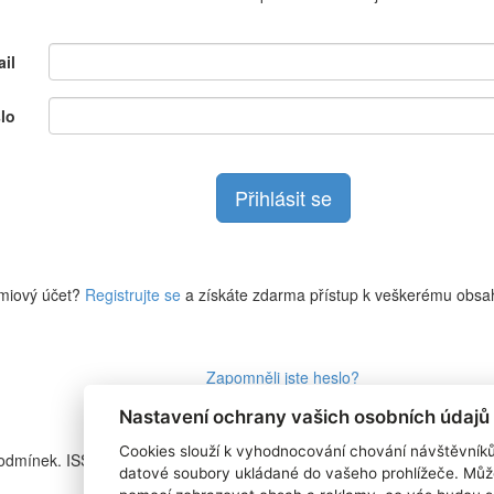
il
lo
miový účet?
Registrujte se
a získáte zdarma přístup k veškerému obsa
Zapomněli jste heslo?
Nastavení ochrany vašich osobních údajů
Cookies slouží k vyhodnocování chování návštěvník
podmínek. ISSN
RSS 1
datové soubory ukládané do vašeho prohlížeče. Můž
Štítky