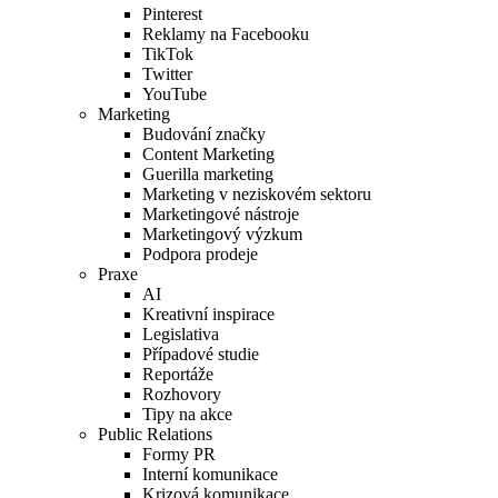
Pinterest
Reklamy na Facebooku
TikTok
Twitter
YouTube
Marketing
Budování značky
Content Marketing
Guerilla marketing
Marketing v neziskovém sektoru
Marketingové nástroje
Marketingový výzkum
Podpora prodeje
Praxe
AI
Kreativní inspirace
Legislativa
Případové studie
Reportáže
Rozhovory
Tipy na akce
Public Relations
Formy PR
Interní komunikace
Krizová komunikace