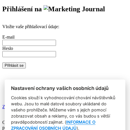
Přihlášení na
Vložte vaše přihlašovací údaje:
E-mail
Heslo
Nemáte prémiový účet?
Registrujte se
a získáte zdarma přístup k
veškerému obsahu Marketing Journalu.
Nastavení ochrany vašich osobních údajů
Cookies slouží k vyhodnocování chování návštěvníků
webu. Jsou to malé datové soubory ukládané do
Zapomněli jste heslo?
vašeho prohlížeče. Můžeme vám s jejich pomocí
zobrazovat obsah a reklamy, co vás budou s větší
pravděpodobností zajímat. (
INFORMACE O
Copyright © 2004-2020 Focus Agency, s.r.o. Plné znění licenčních
podmínek. ISSN 1803-957X
ZPRACOVÁNÍ OSOBNÍCH ÚDAJŮ
).