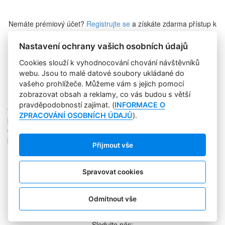
Nemáte prémiový účet?
Registrujte se
a získáte zdarma přístup k
veškerému obsahu Marketing Journalu.
Nastavení ochrany vašich osobních údajů
Cookies slouží k vyhodnocování chování návštěvníků
Zapomněli jste heslo?
webu. Jsou to malé datové soubory ukládané do
vašeho prohlížeče. Můžeme vám s jejich pomocí
zobrazovat obsah a reklamy, co vás budou s větší
pravděpodobností zajímat. (
INFORMACE O
Copyright © 2004-2020 Focus Agency, s.r.o. Plné znění licenčních
ZPRACOVÁNÍ OSOBNÍCH ÚDAJŮ
).
podmínek. ISSN 1803-957X
Jakékoliv publikování, přebírání nebo šíření obsahu je bez
písemného souhlasu Focus Agency, s.r.o. zakázáno.
Přijmout vše
RSS 1
Štítky
Zpracování osobních údajů
Spravovat cookies
Pro inzerenty
Kontakt
PR AGENTURA
Odmítnout vše
COOKIES
Sledujte nás: