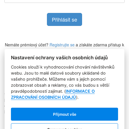
Nemáte prémiový účet?
Registrujte se
a získáte zdarma přístup k
veškerému obsahu Marketing Journalu.
Nastavení ochrany vašich osobních údajů
Cookies slouží k vyhodnocování chování návštěvníků
Zapomněli jste heslo?
webu. Jsou to malé datové soubory ukládané do
vašeho prohlížeče. Můžeme vám s jejich pomocí
zobrazovat obsah a reklamy, co vás budou s větší
pravděpodobností zajímat. (
INFORMACE O
Copyright © 2004-2020 Focus Agency, s.r.o. Plné znění licenčních
ZPRACOVÁNÍ OSOBNÍCH ÚDAJŮ
).
podmínek. ISSN 1803-957X
Jakékoliv publikování, přebírání nebo šíření obsahu je bez
písemného souhlasu Focus Agency, s.r.o. zakázáno.
Přijmout vše
RSS 1
Štítky
Zpracování osobních údajů