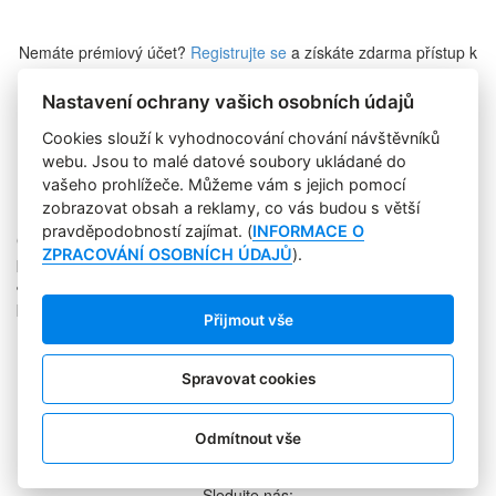
Nemáte prémiový účet?
Registrujte se
a získáte zdarma přístup k
veškerému obsahu Marketing Journalu.
Nastavení ochrany vašich osobních údajů
Cookies slouží k vyhodnocování chování návštěvníků
Zapomněli jste heslo?
webu. Jsou to malé datové soubory ukládané do
vašeho prohlížeče. Můžeme vám s jejich pomocí
zobrazovat obsah a reklamy, co vás budou s větší
pravděpodobností zajímat. (
INFORMACE O
Copyright © 2004-2020 Focus Agency, s.r.o. Plné znění licenčních
ZPRACOVÁNÍ OSOBNÍCH ÚDAJŮ
).
podmínek. ISSN 1803-957X
Jakékoliv publikování, přebírání nebo šíření obsahu je bez
písemného souhlasu Focus Agency, s.r.o. zakázáno.
Přijmout vše
RSS 1
Štítky
Zpracování osobních údajů
Spravovat cookies
Pro inzerenty
Kontakt
PR AGENTURA
Odmítnout vše
COOKIES
Sledujte nás: