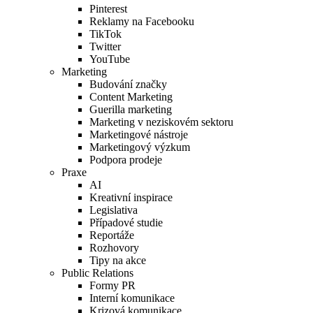
Pinterest
Reklamy na Facebooku
TikTok
Twitter
YouTube
Marketing
Budování značky
Content Marketing
Guerilla marketing
Marketing v neziskovém sektoru
Marketingové nástroje
Marketingový výzkum
Podpora prodeje
Praxe
AI
Kreativní inspirace
Legislativa
Případové studie
Reportáže
Rozhovory
Tipy na akce
Public Relations
Formy PR
Interní komunikace
Krizová komunikace