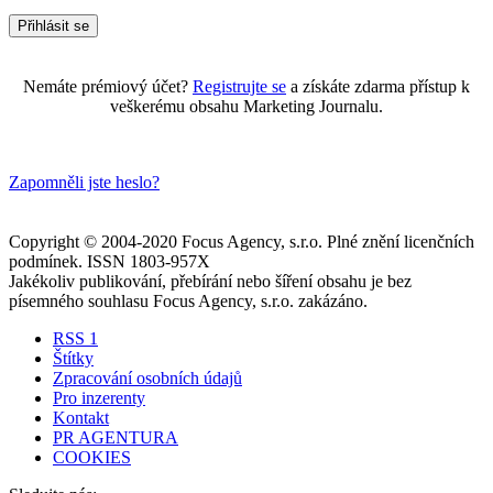
Nemáte prémiový účet?
Registrujte se
a získáte zdarma přístup k
veškerému obsahu Marketing Journalu.
Zapomněli jste heslo?
Copyright © 2004-2020 Focus Agency, s.r.o. Plné znění licenčních
podmínek. ISSN 1803-957X
Jakékoliv publikování, přebírání nebo šíření obsahu je bez
písemného souhlasu Focus Agency, s.r.o. zakázáno.
RSS 1
Štítky
Zpracování osobních údajů
Pro inzerenty
Kontakt
PR AGENTURA
COOKIES