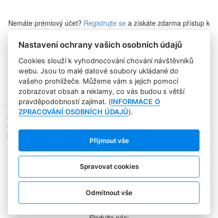
Nemáte prémiový účet?
Registrujte se
a získáte zdarma přístup k
veškerému obsahu Marketing Journalu.
Nastavení ochrany vašich osobních údajů
Cookies slouží k vyhodnocování chování návštěvníků
Zapomněli jste heslo?
webu. Jsou to malé datové soubory ukládané do
vašeho prohlížeče. Můžeme vám s jejich pomocí
zobrazovat obsah a reklamy, co vás budou s větší
pravděpodobností zajímat. (
INFORMACE O
Copyright © 2004-2020 Focus Agency, s.r.o. Plné znění licenčních
ZPRACOVÁNÍ OSOBNÍCH ÚDAJŮ
).
podmínek. ISSN 1803-957X
Jakékoliv publikování, přebírání nebo šíření obsahu je bez
písemného souhlasu Focus Agency, s.r.o. zakázáno.
Přijmout vše
RSS 1
Štítky
Zpracování osobních údajů
Spravovat cookies
Pro inzerenty
Kontakt
PR AGENTURA
Odmítnout vše
COOKIES
Sledujte nás: