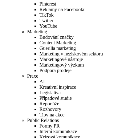
Pinterest
Reklamy na Facebooku
TikTok
Twitter
YouTube
Marketing
Budování značky
Content Marketing
Guerilla marketing
Marketing v neziskovém sektoru
Marketingové nástroje
Marketingový výzkum
Podpora prodeje
Praxe
AI
Kreativní inspirace
Legislativa
Případové studie
Reportáže
Rozhovory
Tipy na akce
Public Relations
Formy PR
Interní komunikace
Krizová komunikace