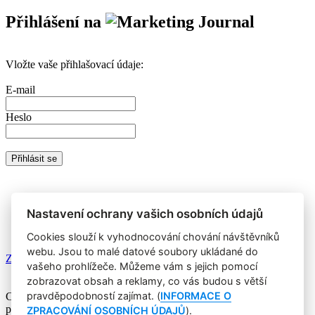
Přihlášení na
Vložte vaše přihlašovací údaje:
E-mail
Heslo
Nemáte prémiový účet?
Registrujte se
a získáte zdarma přístup k
veškerému obsahu Marketing Journalu.
Nastavení ochrany vašich osobních údajů
Cookies slouží k vyhodnocování chování návštěvníků
webu. Jsou to malé datové soubory ukládané do
Zapomněli jste heslo?
vašeho prohlížeče. Můžeme vám s jejich pomocí
zobrazovat obsah a reklamy, co vás budou s větší
pravděpodobností zajímat. (
INFORMACE O
Copyright © 2004-2020 Focus Agency, s.r.o. Plné znění licenčních
podmínek. ISSN 1803-957X
ZPRACOVÁNÍ OSOBNÍCH ÚDAJŮ
).