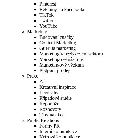
Pinterest
Reklamy na Facebooku
TikTok
Twitter
YouTube
Marketing
Budování značky
Content Marketing
Guerilla marketing
Marketing v neziskovém sektoru
Marketingové nástroje
Marketingový výzkum
Podpora prodeje
Praxe
AI
Kreativní inspirace
Legislativa
Případové studie
Reportáže
Rozhovory
Tipy na akce
Public Relations
Formy PR
Interní komunikace
Krizová komunikace