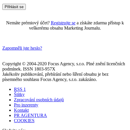
Nemáte prémiový účet?
Registrujte se
a získáte zdarma přístup k
veškerému obsahu Marketing Journalu.
Zapomněli jste heslo?
Copyright © 2004-2020 Focus Agency, s.r.o. Plné znění licenčních
podmínek. ISSN 1803-957X
Jakékoliv publikování, přebírání nebo šíření obsahu je bez
písemného souhlasu Focus Agency, s.r.o. zakázáno.
RSS 1
Štítky
Zpracování osobních údajů
Pro inzerenty
Kontakt
PR AGENTURA
COOKIES