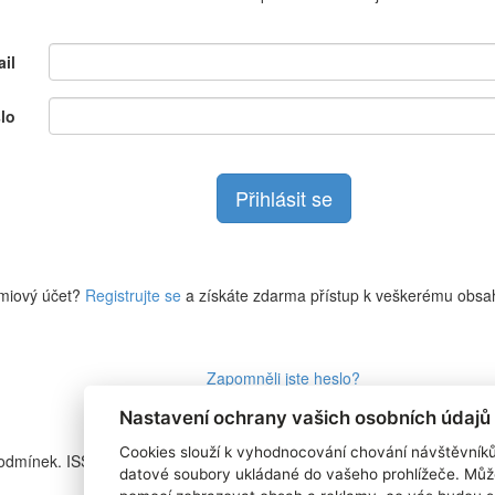
il
lo
miový účet?
Registrujte se
a získáte zdarma přístup k veškerému obsa
Zapomněli jste heslo?
Nastavení ochrany vašich osobních údajů
Cookies slouží k vyhodnocování chování návštěvník
podmínek. ISSN
RSS 1
datové soubory ukládané do vašeho prohlížeče. Můž
Štítky