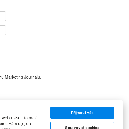
hu Marketing Journalu.
Přijmout vše
ů webu. Jsou to malé
Sledujte nás:
eme vám s jejich
Spravovat cookies