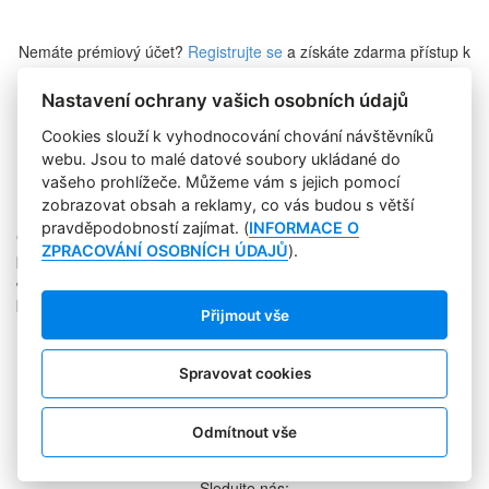
Nemáte prémiový účet?
Registrujte se
a získáte zdarma přístup k
veškerému obsahu Marketing Journalu.
Nastavení ochrany vašich osobních údajů
Cookies slouží k vyhodnocování chování návštěvníků
Zapomněli jste heslo?
webu. Jsou to malé datové soubory ukládané do
vašeho prohlížeče. Můžeme vám s jejich pomocí
zobrazovat obsah a reklamy, co vás budou s větší
pravděpodobností zajímat. (
INFORMACE O
Copyright © 2004-2020 Focus Agency, s.r.o. Plné znění licenčních
ZPRACOVÁNÍ OSOBNÍCH ÚDAJŮ
).
podmínek. ISSN 1803-957X
Jakékoliv publikování, přebírání nebo šíření obsahu je bez
písemného souhlasu Focus Agency, s.r.o. zakázáno.
Přijmout vše
RSS 1
Štítky
Zpracování osobních údajů
Spravovat cookies
Pro inzerenty
Kontakt
PR AGENTURA
Odmítnout vše
COOKIES
Sledujte nás: