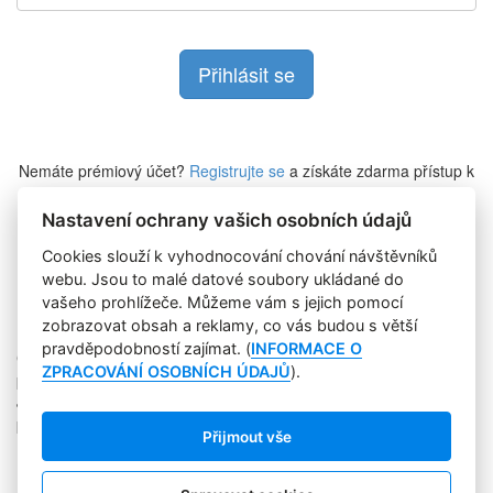
Nemáte prémiový účet?
Registrujte se
a získáte zdarma přístup k
veškerému obsahu Marketing Journalu.
Nastavení ochrany vašich osobních údajů
Cookies slouží k vyhodnocování chování návštěvníků
Zapomněli jste heslo?
webu. Jsou to malé datové soubory ukládané do
vašeho prohlížeče. Můžeme vám s jejich pomocí
zobrazovat obsah a reklamy, co vás budou s větší
pravděpodobností zajímat. (
INFORMACE O
Copyright © 2004-2020 Focus Agency, s.r.o. Plné znění licenčních
ZPRACOVÁNÍ OSOBNÍCH ÚDAJŮ
).
podmínek. ISSN 1803-957X
Jakékoliv publikování, přebírání nebo šíření obsahu je bez
písemného souhlasu Focus Agency, s.r.o. zakázáno.
Přijmout vše
RSS 1
Štítky
Zpracování osobních údajů