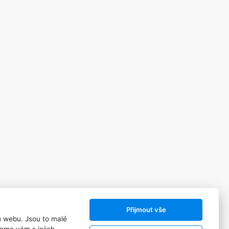
Sledujte nás:
Přijmout vše
ů webu. Jsou to malé