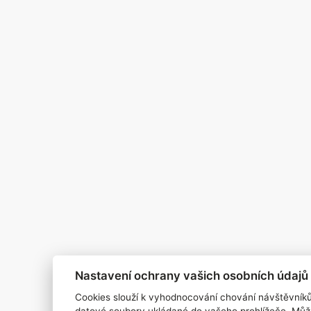
Zapomněli jste heslo?
podmínek. ISSN
RSS 1
Štítky
ho souhlasu
Zpracování osobních údajů
Pro inzerenty
Kontakt
PR AGENTURA
COOKIES
Nastavení ochrany vašich osobních údajů
Cookies slouží k vyhodnocování chování návštěvník