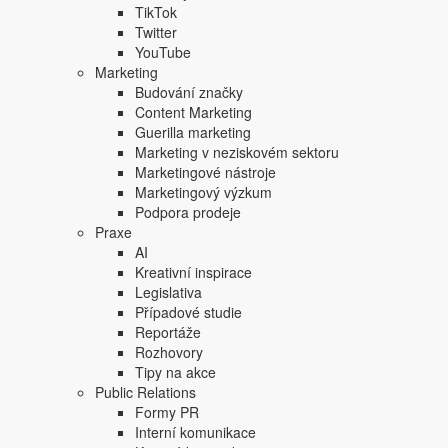
TikTok
Twitter
YouTube
Marketing
Budování značky
Content Marketing
Guerilla marketing
Copyright © 2004-2020 Focus Agency, s.r.o. Plné znění licenčních 
Marketing v neziskovém sektoru
1803-957X
Marketingové nástroje
Jakékoliv publikování, přebírání nebo šíření obsahu je bez písemné
Marketingový výzkum
Focus Agency, s.r.o. zakázáno.
Podpora prodeje
Praxe
AI
Kreativní inspirace
Legislativa
Případové studie
Reportáže
Rozhovory
Tipy na akce
Public Relations
Formy PR
Interní komunikace