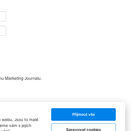
hu Marketing Journalu.
Přijmout vše
ů webu. Jsou to malé
Sledujte nás:
eme vám s jejich
Spravovat cookies