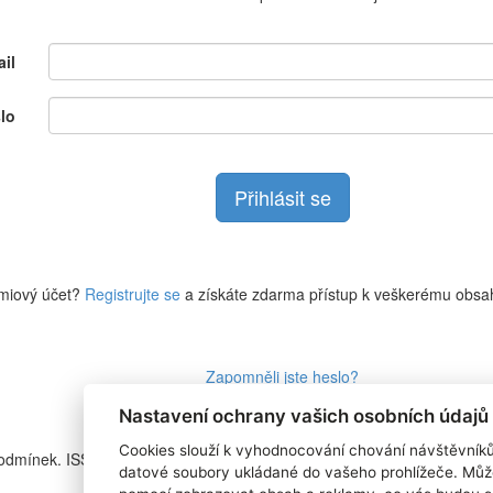
il
lo
miový účet?
Registrujte se
a získáte zdarma přístup k veškerému obsa
Zapomněli jste heslo?
Nastavení ochrany vašich osobních údajů
Cookies slouží k vyhodnocování chování návštěvník
podmínek. ISSN
RSS 1
datové soubory ukládané do vašeho prohlížeče. Můž
Štítky