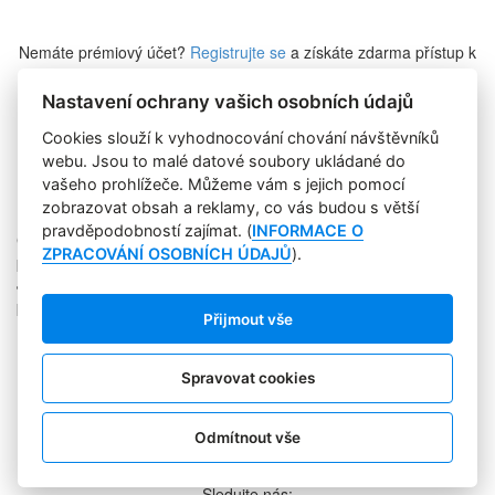
Nemáte prémiový účet?
Registrujte se
a získáte zdarma přístup k
veškerému obsahu Marketing Journalu.
Nastavení ochrany vašich osobních údajů
Cookies slouží k vyhodnocování chování návštěvníků
Zapomněli jste heslo?
webu. Jsou to malé datové soubory ukládané do
vašeho prohlížeče. Můžeme vám s jejich pomocí
zobrazovat obsah a reklamy, co vás budou s větší
pravděpodobností zajímat. (
INFORMACE O
Copyright © 2004-2020 Focus Agency, s.r.o. Plné znění licenčních
ZPRACOVÁNÍ OSOBNÍCH ÚDAJŮ
).
podmínek. ISSN 1803-957X
Jakékoliv publikování, přebírání nebo šíření obsahu je bez
písemného souhlasu Focus Agency, s.r.o. zakázáno.
Přijmout vše
RSS 1
Štítky
Zpracování osobních údajů
Spravovat cookies
Pro inzerenty
Kontakt
PR AGENTURA
Odmítnout vše
COOKIES
Sledujte nás: