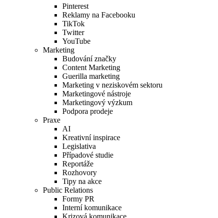
Pinterest
Reklamy na Facebooku
TikTok
Twitter
YouTube
Marketing
Budování značky
Content Marketing
Guerilla marketing
Marketing v neziskovém sektoru
Marketingové nástroje
Marketingový výzkum
Podpora prodeje
Praxe
AI
Kreativní inspirace
Legislativa
Případové studie
Reportáže
Rozhovory
Tipy na akce
Public Relations
Formy PR
Interní komunikace
Krizová komunikace