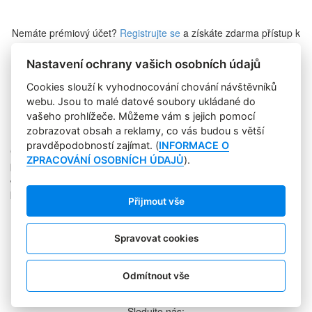
Nemáte prémiový účet?
Registrujte se
a získáte zdarma přístup k
veškerému obsahu Marketing Journalu.
Nastavení ochrany vašich osobních údajů
Cookies slouží k vyhodnocování chování návštěvníků
Zapomněli jste heslo?
webu. Jsou to malé datové soubory ukládané do
vašeho prohlížeče. Můžeme vám s jejich pomocí
zobrazovat obsah a reklamy, co vás budou s větší
pravděpodobností zajímat. (
INFORMACE O
Copyright © 2004-2020 Focus Agency, s.r.o. Plné znění licenčních
ZPRACOVÁNÍ OSOBNÍCH ÚDAJŮ
).
podmínek. ISSN 1803-957X
Jakékoliv publikování, přebírání nebo šíření obsahu je bez
písemného souhlasu Focus Agency, s.r.o. zakázáno.
Přijmout vše
RSS 1
Štítky
Zpracování osobních údajů
Spravovat cookies
Pro inzerenty
Kontakt
PR AGENTURA
Odmítnout vše
COOKIES
Sledujte nás: