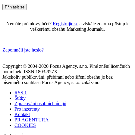
Nemáte prémiový účet?
Registrujte se
a získáte zdarma přístup k
veškerému obsahu Marketing Journalu.
Zapomněli jste heslo?
Copyright © 2004-2020 Focus Agency, s.r.o. Plné znění licenčních
podmínek. ISSN 1803-957X
Jakékoliv publikování, přebírání nebo šíření obsahu je bez
písemného souhlasu Focus Agency, s.r.o. zakázáno.
RSS 1
Štítky
Zpracování osobních údajů
Pro inzerenty
Kontakt
PR AGENTURA
COOKIES