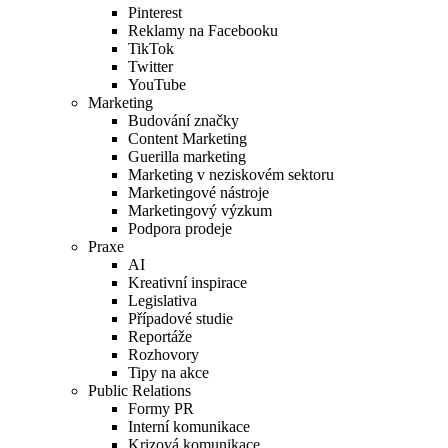
Pinterest
Reklamy na Facebooku
TikTok
Twitter
YouTube
Marketing
Budování značky
Content Marketing
Guerilla marketing
Marketing v neziskovém sektoru
Marketingové nástroje
Marketingový výzkum
Podpora prodeje
Praxe
AI
Kreativní inspirace
Legislativa
Případové studie
Reportáže
Rozhovory
Tipy na akce
Public Relations
Formy PR
Interní komunikace
Krizová komunikace