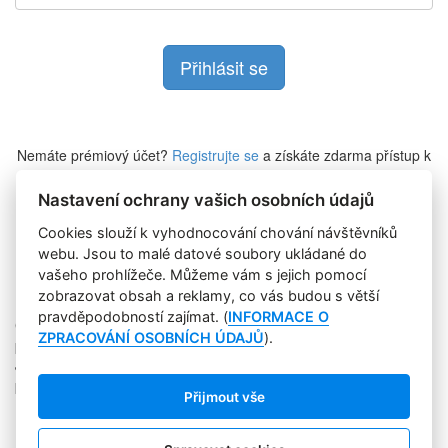
Nemáte prémiový účet?
Registrujte se
a získáte zdarma přístup k
veškerému obsahu Marketing Journalu.
Nastavení ochrany vašich osobních údajů
Cookies slouží k vyhodnocování chování návštěvníků
Zapomněli jste heslo?
webu. Jsou to malé datové soubory ukládané do
vašeho prohlížeče. Můžeme vám s jejich pomocí
zobrazovat obsah a reklamy, co vás budou s větší
pravděpodobností zajímat. (
INFORMACE O
Copyright © 2004-2020 Focus Agency, s.r.o. Plné znění licenčních
ZPRACOVÁNÍ OSOBNÍCH ÚDAJŮ
).
podmínek. ISSN 1803-957X
Jakékoliv publikování, přebírání nebo šíření obsahu je bez
písemného souhlasu Focus Agency, s.r.o. zakázáno.
Přijmout vše
RSS 1
Štítky
Zpracování osobních údajů