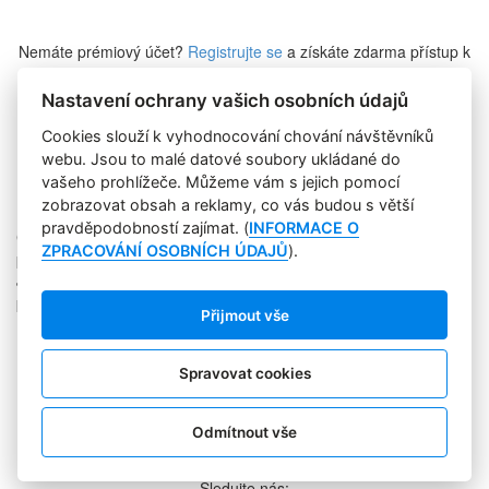
Nemáte prémiový účet?
Registrujte se
a získáte zdarma přístup k
veškerému obsahu Marketing Journalu.
Nastavení ochrany vašich osobních údajů
Cookies slouží k vyhodnocování chování návštěvníků
Zapomněli jste heslo?
webu. Jsou to malé datové soubory ukládané do
vašeho prohlížeče. Můžeme vám s jejich pomocí
zobrazovat obsah a reklamy, co vás budou s větší
pravděpodobností zajímat. (
INFORMACE O
Copyright © 2004-2020 Focus Agency, s.r.o. Plné znění licenčních
ZPRACOVÁNÍ OSOBNÍCH ÚDAJŮ
).
podmínek. ISSN 1803-957X
Jakékoliv publikování, přebírání nebo šíření obsahu je bez
písemného souhlasu Focus Agency, s.r.o. zakázáno.
Přijmout vše
RSS 1
Štítky
Zpracování osobních údajů
Spravovat cookies
Pro inzerenty
Kontakt
PR AGENTURA
Odmítnout vše
COOKIES
Sledujte nás: