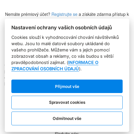
Nemáte prémiový účet?
Registrujte se
a získáte zdarma přístup k
veškerému obsahu Marketing Journalu.
Nastavení ochrany vašich osobních údajů
Cookies slouží k vyhodnocování chování návštěvníků
Zapomněli jste heslo?
webu. Jsou to malé datové soubory ukládané do
vašeho prohlížeče. Můžeme vám s jejich pomocí
zobrazovat obsah a reklamy, co vás budou s větší
pravděpodobností zajímat. (
INFORMACE O
Copyright © 2004-2020 Focus Agency, s.r.o. Plné znění licenčních
ZPRACOVÁNÍ OSOBNÍCH ÚDAJŮ
).
podmínek. ISSN 1803-957X
Jakékoliv publikování, přebírání nebo šíření obsahu je bez
písemného souhlasu Focus Agency, s.r.o. zakázáno.
Přijmout vše
RSS 1
Štítky
Zpracování osobních údajů
Spravovat cookies
Pro inzerenty
Kontakt
PR AGENTURA
Odmítnout vše
COOKIES
Sledujte nás: