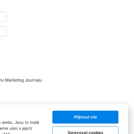
hu Marketing Journalu.
Přijmout vše
ů webu. Jsou to malé
Sledujte nás:
eme vám s jejich
Spravovat cookies