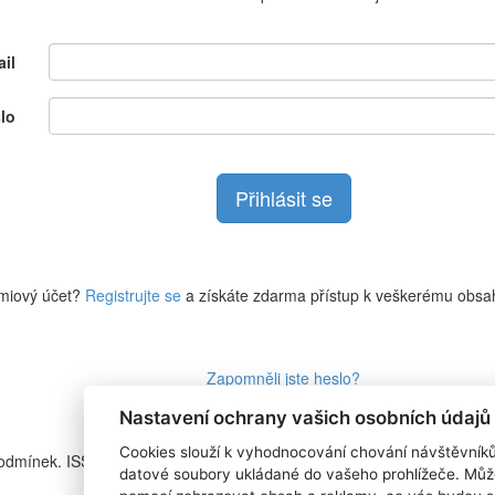
il
lo
miový účet?
Registrujte se
a získáte zdarma přístup k veškerému obsa
Zapomněli jste heslo?
Nastavení ochrany vašich osobních údajů
Cookies slouží k vyhodnocování chování návštěvník
podmínek. ISSN
RSS 1
datové soubory ukládané do vašeho prohlížeče. Můž
Štítky