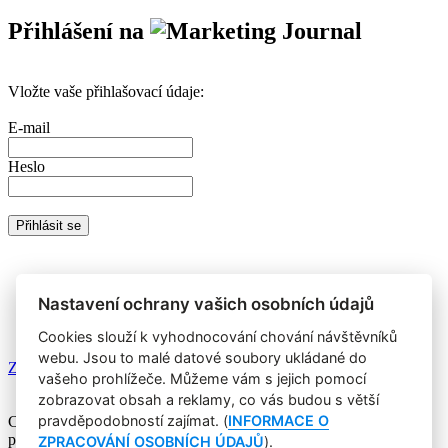
Přihlášení na
Vložte vaše přihlašovací údaje:
E-mail
Heslo
Nemáte prémiový účet?
Registrujte se
a získáte zdarma přístup k
veškerému obsahu Marketing Journalu.
Nastavení ochrany vašich osobních údajů
Cookies slouží k vyhodnocování chování návštěvníků
webu. Jsou to malé datové soubory ukládané do
Zapomněli jste heslo?
vašeho prohlížeče. Můžeme vám s jejich pomocí
zobrazovat obsah a reklamy, co vás budou s větší
pravděpodobností zajímat. (
INFORMACE O
Copyright © 2004-2020 Focus Agency, s.r.o. Plné znění licenčních
podmínek. ISSN 1803-957X
ZPRACOVÁNÍ OSOBNÍCH ÚDAJŮ
).