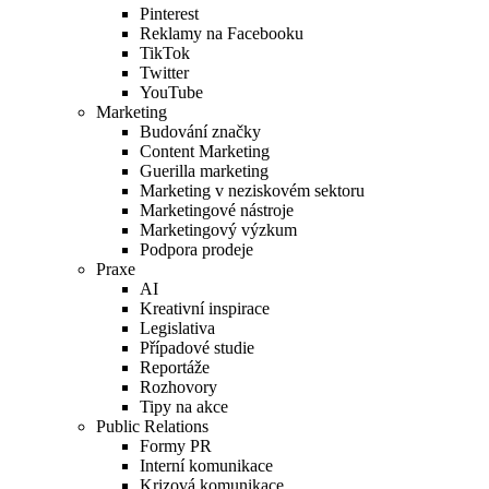
Pinterest
Reklamy na Facebooku
TikTok
Twitter
YouTube
Marketing
Budování značky
Content Marketing
Guerilla marketing
Marketing v neziskovém sektoru
Marketingové nástroje
Marketingový výzkum
Podpora prodeje
Praxe
AI
Kreativní inspirace
Legislativa
Případové studie
Reportáže
Rozhovory
Tipy na akce
Public Relations
Formy PR
Interní komunikace
Krizová komunikace