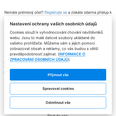
Nemáte prémiový účet?
Registrujte se
a získáte zdarma přístup k
veškerému obsahu Marketing Journalu.
Nastavení ochrany vašich osobních údajů
Cookies slouží k vyhodnocování chování návštěvníků
Zapomněli jste heslo?
webu. Jsou to malé datové soubory ukládané do
vašeho prohlížeče. Můžeme vám s jejich pomocí
zobrazovat obsah a reklamy, co vás budou s větší
pravděpodobností zajímat. (
INFORMACE O
Copyright © 2004-2020 Focus Agency, s.r.o. Plné znění licenčních
ZPRACOVÁNÍ OSOBNÍCH ÚDAJŮ
).
podmínek. ISSN 1803-957X
Jakékoliv publikování, přebírání nebo šíření obsahu je bez
písemného souhlasu Focus Agency, s.r.o. zakázáno.
Přijmout vše
RSS 1
Štítky
Zpracování osobních údajů
Spravovat cookies
Pro inzerenty
Kontakt
PR AGENTURA
Odmítnout vše
COOKIES
Sledujte nás: