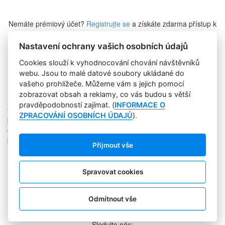
Nemáte prémiový účet?
Registrujte se
a získáte zdarma přístup k
veškerému obsahu Marketing Journalu.
Nastavení ochrany vašich osobních údajů
Cookies slouží k vyhodnocování chování návštěvníků
Zapomněli jste heslo?
webu. Jsou to malé datové soubory ukládané do
vašeho prohlížeče. Můžeme vám s jejich pomocí
zobrazovat obsah a reklamy, co vás budou s větší
pravděpodobností zajímat. (
INFORMACE O
Copyright © 2004-2020 Focus Agency, s.r.o. Plné znění licenčních
ZPRACOVÁNÍ OSOBNÍCH ÚDAJŮ
).
podmínek. ISSN 1803-957X
Jakékoliv publikování, přebírání nebo šíření obsahu je bez
písemného souhlasu Focus Agency, s.r.o. zakázáno.
Přijmout vše
RSS 1
Štítky
Zpracování osobních údajů
Spravovat cookies
Pro inzerenty
Kontakt
PR AGENTURA
Odmítnout vše
COOKIES
Sledujte nás: