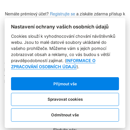
Nemáte prémiový účet?
Registrujte se
a získáte zdarma přístup k
veškerému obsahu Marketing Journalu.
Nastavení ochrany vašich osobních údajů
Cookies slouží k vyhodnocování chování návštěvníků
Zapomněli jste heslo?
webu. Jsou to malé datové soubory ukládané do
vašeho prohlížeče. Můžeme vám s jejich pomocí
zobrazovat obsah a reklamy, co vás budou s větší
pravděpodobností zajímat. (
INFORMACE O
Copyright © 2004-2020 Focus Agency, s.r.o. Plné znění licenčních
ZPRACOVÁNÍ OSOBNÍCH ÚDAJŮ
).
podmínek. ISSN 1803-957X
Jakékoliv publikování, přebírání nebo šíření obsahu je bez
písemného souhlasu Focus Agency, s.r.o. zakázáno.
Přijmout vše
RSS 1
Štítky
Zpracování osobních údajů
Spravovat cookies
Pro inzerenty
Kontakt
PR AGENTURA
Odmítnout vše
COOKIES
Sledujte nás: