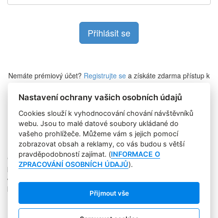
Nemáte prémiový účet?
Registrujte se
a získáte zdarma přístup k
veškerému obsahu Marketing Journalu.
Nastavení ochrany vašich osobních údajů
Cookies slouží k vyhodnocování chování návštěvníků
Zapomněli jste heslo?
webu. Jsou to malé datové soubory ukládané do
vašeho prohlížeče. Můžeme vám s jejich pomocí
zobrazovat obsah a reklamy, co vás budou s větší
pravděpodobností zajímat. (
INFORMACE O
Copyright © 2004-2020 Focus Agency, s.r.o. Plné znění licenčních
ZPRACOVÁNÍ OSOBNÍCH ÚDAJŮ
).
podmínek. ISSN 1803-957X
Jakékoliv publikování, přebírání nebo šíření obsahu je bez
písemného souhlasu Focus Agency, s.r.o. zakázáno.
Přijmout vše
RSS 1
Štítky
Zpracování osobních údajů