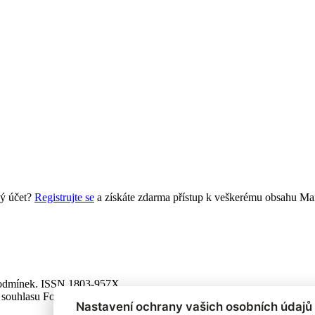
ý účet?
Registrujte se
a získáte zdarma přístup k veškerému obsahu Mar
 podmínek. ISSN 1803-957X
 souhlasu Focus Agency, s.r.o. zakázáno.
Nastavení ochrany vašich osobních údajů