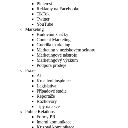
Pinterest
Reklamy na Facebooku
TikTok
Twitter
YouTube
Marketing
Budování značky
Content Marketing
Guerilla marketing
Marketing v neziskovém sektoru
Marketingové nástroje
Marketingový výzkum
Podpora prodeje
Praxe
AI
Kreativní inspirace
Legislativa
Případové studie
Reportáže
Rozhovory
Tipy na akce
Public Relations
Formy PR
Interní komunikace
Krizová komunikace