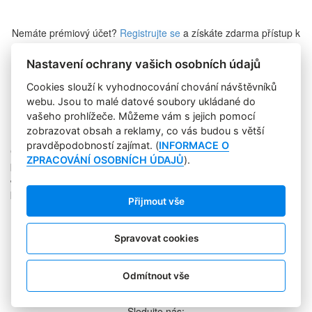
Nemáte prémiový účet?
Registrujte se
a získáte zdarma přístup k
veškerému obsahu Marketing Journalu.
Nastavení ochrany vašich osobních údajů
Cookies slouží k vyhodnocování chování návštěvníků
Zapomněli jste heslo?
webu. Jsou to malé datové soubory ukládané do
vašeho prohlížeče. Můžeme vám s jejich pomocí
zobrazovat obsah a reklamy, co vás budou s větší
pravděpodobností zajímat. (
INFORMACE O
Copyright © 2004-2020 Focus Agency, s.r.o. Plné znění licenčních
ZPRACOVÁNÍ OSOBNÍCH ÚDAJŮ
).
podmínek. ISSN 1803-957X
Jakékoliv publikování, přebírání nebo šíření obsahu je bez
písemného souhlasu Focus Agency, s.r.o. zakázáno.
Přijmout vše
RSS 1
Štítky
Zpracování osobních údajů
Spravovat cookies
Pro inzerenty
Kontakt
PR AGENTURA
Odmítnout vše
COOKIES
Sledujte nás: