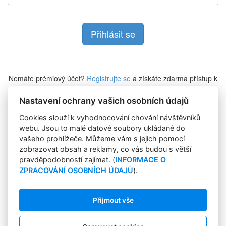
Nemáte prémiový účet?
Registrujte se
a získáte zdarma přístup k
veškerému obsahu Marketing Journalu.
Nastavení ochrany vašich osobních údajů
Cookies slouží k vyhodnocování chování návštěvníků
Zapomněli jste heslo?
webu. Jsou to malé datové soubory ukládané do
vašeho prohlížeče. Můžeme vám s jejich pomocí
zobrazovat obsah a reklamy, co vás budou s větší
pravděpodobností zajímat. (
INFORMACE O
Copyright © 2004-2020 Focus Agency, s.r.o. Plné znění licenčních
ZPRACOVÁNÍ OSOBNÍCH ÚDAJŮ
).
podmínek. ISSN 1803-957X
Jakékoliv publikování, přebírání nebo šíření obsahu je bez
písemného souhlasu Focus Agency, s.r.o. zakázáno.
Přijmout vše
RSS 1
Štítky
Zpracování osobních údajů