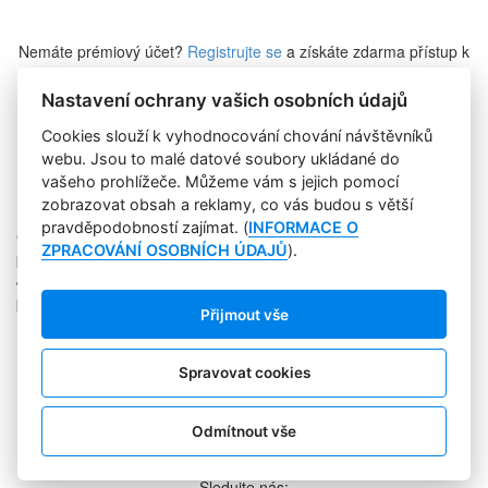
Nemáte prémiový účet?
Registrujte se
a získáte zdarma přístup k
veškerému obsahu Marketing Journalu.
Nastavení ochrany vašich osobních údajů
Cookies slouží k vyhodnocování chování návštěvníků
Zapomněli jste heslo?
webu. Jsou to malé datové soubory ukládané do
vašeho prohlížeče. Můžeme vám s jejich pomocí
zobrazovat obsah a reklamy, co vás budou s větší
pravděpodobností zajímat. (
INFORMACE O
Copyright © 2004-2020 Focus Agency, s.r.o. Plné znění licenčních
ZPRACOVÁNÍ OSOBNÍCH ÚDAJŮ
).
podmínek. ISSN 1803-957X
Jakékoliv publikování, přebírání nebo šíření obsahu je bez
písemného souhlasu Focus Agency, s.r.o. zakázáno.
Přijmout vše
RSS 1
Štítky
Zpracování osobních údajů
Spravovat cookies
Pro inzerenty
Kontakt
PR AGENTURA
Odmítnout vše
COOKIES
Sledujte nás: