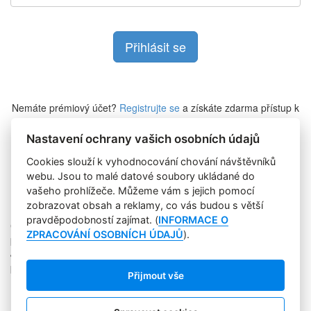
Nemáte prémiový účet?
Registrujte se
a získáte zdarma přístup k
veškerému obsahu Marketing Journalu.
Nastavení ochrany vašich osobních údajů
Cookies slouží k vyhodnocování chování návštěvníků
Zapomněli jste heslo?
webu. Jsou to malé datové soubory ukládané do
vašeho prohlížeče. Můžeme vám s jejich pomocí
zobrazovat obsah a reklamy, co vás budou s větší
pravděpodobností zajímat. (
INFORMACE O
Copyright © 2004-2020 Focus Agency, s.r.o. Plné znění licenčních
ZPRACOVÁNÍ OSOBNÍCH ÚDAJŮ
).
podmínek. ISSN 1803-957X
Jakékoliv publikování, přebírání nebo šíření obsahu je bez
písemného souhlasu Focus Agency, s.r.o. zakázáno.
Přijmout vše
RSS 1
Štítky
Zpracování osobních údajů