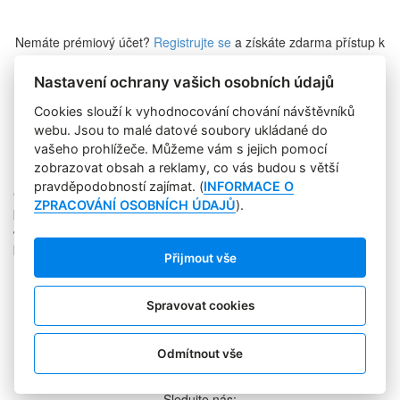
Nemáte prémiový účet?
Registrujte se
a získáte zdarma přístup k
veškerému obsahu Marketing Journalu.
Nastavení ochrany vašich osobních údajů
Cookies slouží k vyhodnocování chování návštěvníků
Zapomněli jste heslo?
webu. Jsou to malé datové soubory ukládané do
vašeho prohlížeče. Můžeme vám s jejich pomocí
zobrazovat obsah a reklamy, co vás budou s větší
pravděpodobností zajímat. (
INFORMACE O
Copyright © 2004-2020 Focus Agency, s.r.o. Plné znění licenčních
ZPRACOVÁNÍ OSOBNÍCH ÚDAJŮ
).
podmínek. ISSN 1803-957X
Jakékoliv publikování, přebírání nebo šíření obsahu je bez
písemného souhlasu Focus Agency, s.r.o. zakázáno.
Přijmout vše
RSS 1
Štítky
Zpracování osobních údajů
Spravovat cookies
Pro inzerenty
Kontakt
PR AGENTURA
Odmítnout vše
COOKIES
Sledujte nás: