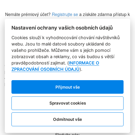
Nemáte prémiový účet?
Registrujte se
a získáte zdarma přístup k
veškerému obsahu Marketing Journalu.
Nastavení ochrany vašich osobních údajů
Cookies slouží k vyhodnocování chování návštěvníků
Zapomněli jste heslo?
webu. Jsou to malé datové soubory ukládané do
vašeho prohlížeče. Můžeme vám s jejich pomocí
zobrazovat obsah a reklamy, co vás budou s větší
pravděpodobností zajímat. (
INFORMACE O
Copyright © 2004-2020 Focus Agency, s.r.o. Plné znění licenčních
ZPRACOVÁNÍ OSOBNÍCH ÚDAJŮ
).
podmínek. ISSN 1803-957X
Jakékoliv publikování, přebírání nebo šíření obsahu je bez
písemného souhlasu Focus Agency, s.r.o. zakázáno.
Přijmout vše
RSS 1
Štítky
Zpracování osobních údajů
Spravovat cookies
Pro inzerenty
Kontakt
PR AGENTURA
Odmítnout vše
COOKIES
Sledujte nás: