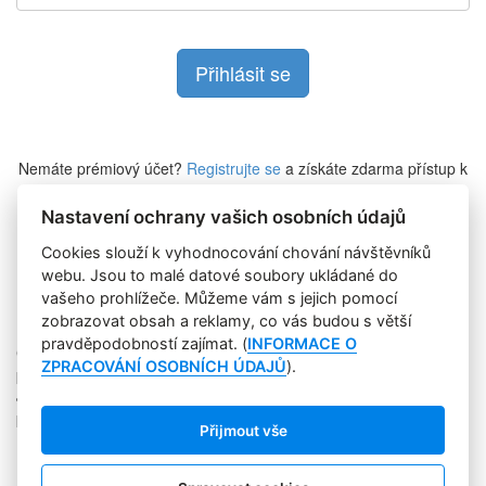
Nemáte prémiový účet?
Registrujte se
a získáte zdarma přístup k
veškerému obsahu Marketing Journalu.
Nastavení ochrany vašich osobních údajů
Cookies slouží k vyhodnocování chování návštěvníků
Zapomněli jste heslo?
webu. Jsou to malé datové soubory ukládané do
vašeho prohlížeče. Můžeme vám s jejich pomocí
zobrazovat obsah a reklamy, co vás budou s větší
pravděpodobností zajímat. (
INFORMACE O
Copyright © 2004-2020 Focus Agency, s.r.o. Plné znění licenčních
ZPRACOVÁNÍ OSOBNÍCH ÚDAJŮ
).
podmínek. ISSN 1803-957X
Jakékoliv publikování, přebírání nebo šíření obsahu je bez
písemného souhlasu Focus Agency, s.r.o. zakázáno.
Přijmout vše
RSS 1
Štítky
Zpracování osobních údajů