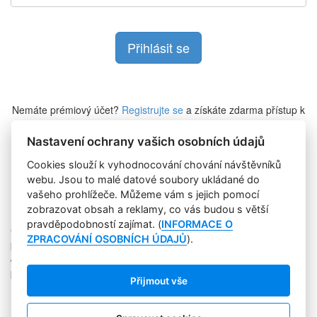
Nemáte prémiový účet?
Registrujte se
a získáte zdarma přístup k
veškerému obsahu Marketing Journalu.
Nastavení ochrany vašich osobních údajů
Cookies slouží k vyhodnocování chování návštěvníků
Zapomněli jste heslo?
webu. Jsou to malé datové soubory ukládané do
vašeho prohlížeče. Můžeme vám s jejich pomocí
zobrazovat obsah a reklamy, co vás budou s větší
pravděpodobností zajímat. (
INFORMACE O
Copyright © 2004-2020 Focus Agency, s.r.o. Plné znění licenčních
ZPRACOVÁNÍ OSOBNÍCH ÚDAJŮ
).
podmínek. ISSN 1803-957X
Jakékoliv publikování, přebírání nebo šíření obsahu je bez
písemného souhlasu Focus Agency, s.r.o. zakázáno.
Přijmout vše
RSS 1
Štítky
Zpracování osobních údajů