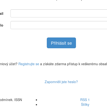
il
lo
miový účet?
Registrujte se
a získáte zdarma přístup k veškerému obsa
Zapomněli jste heslo?
podmínek. ISSN
RSS 1
Štítky