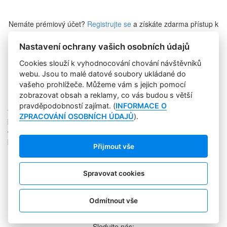
Nemáte prémiový účet?
Registrujte se
a získáte zdarma přístup k
veškerému obsahu Marketing Journalu.
Nastavení ochrany vašich osobních údajů
Cookies slouží k vyhodnocování chování návštěvníků
Zapomněli jste heslo?
webu. Jsou to malé datové soubory ukládané do
vašeho prohlížeče. Můžeme vám s jejich pomocí
zobrazovat obsah a reklamy, co vás budou s větší
pravděpodobností zajímat. (
INFORMACE O
Copyright © 2004-2020 Focus Agency, s.r.o. Plné znění licenčních
ZPRACOVÁNÍ OSOBNÍCH ÚDAJŮ
).
podmínek. ISSN 1803-957X
Jakékoliv publikování, přebírání nebo šíření obsahu je bez
písemného souhlasu Focus Agency, s.r.o. zakázáno.
Přijmout vše
RSS 1
Štítky
Zpracování osobních údajů
Spravovat cookies
Pro inzerenty
Kontakt
PR AGENTURA
Odmítnout vše
COOKIES
Sledujte nás: