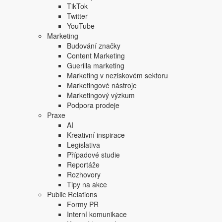
TikTok
Twitter
YouTube
Marketing
Budování značky
Content Marketing
Guerilla marketing
Copyright © 2004-2020 Focus Agency, s.r.o. Plné znění licenčních 
Marketing v neziskovém sektoru
1803-957X
Marketingové nástroje
Jakékoliv publikování, přebírání nebo šíření obsahu je bez písemné
Marketingový výzkum
Focus Agency, s.r.o. zakázáno.
Podpora prodeje
Praxe
AI
Kreativní inspirace
Legislativa
Případové studie
Reportáže
Rozhovory
Tipy na akce
Public Relations
Formy PR
Interní komunikace