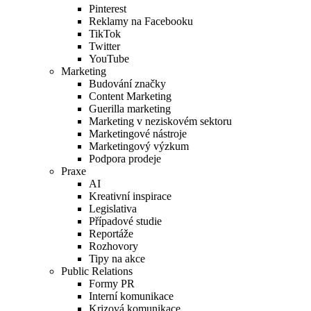
Pinterest
Reklamy na Facebooku
TikTok
Twitter
YouTube
Marketing
Budování značky
Content Marketing
Guerilla marketing
Marketing v neziskovém sektoru
Marketingové nástroje
Marketingový výzkum
Podpora prodeje
Praxe
AI
Kreativní inspirace
Legislativa
Případové studie
Reportáže
Rozhovory
Tipy na akce
Public Relations
Formy PR
Interní komunikace
Krizová komunikace