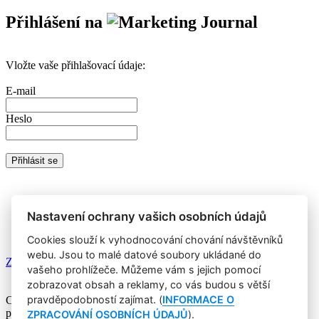
Přihlášení na
Vložte vaše přihlašovací údaje:
E-mail
Heslo
Nemáte prémiový účet?
Registrujte se
a získáte zdarma přístup k
veškerému obsahu Marketing Journalu.
Nastavení ochrany vašich osobních údajů
Cookies slouží k vyhodnocování chování návštěvníků
webu. Jsou to malé datové soubory ukládané do
Zapomněli jste heslo?
vašeho prohlížeče. Můžeme vám s jejich pomocí
zobrazovat obsah a reklamy, co vás budou s větší
pravděpodobností zajímat. (
INFORMACE O
Copyright © 2004-2020 Focus Agency, s.r.o. Plné znění licenčních
podmínek. ISSN 1803-957X
ZPRACOVÁNÍ OSOBNÍCH ÚDAJŮ
).